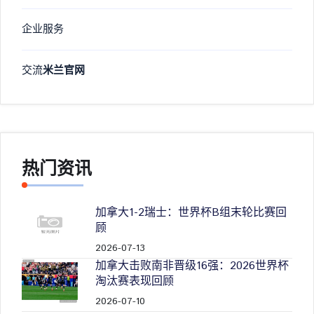
企业服务
交流
米兰官网
热门资讯
加拿大1-2瑞士：世界杯B组末轮比赛回
顾
2026-07-13
加拿大击败南非晋级16强：2026世界杯
淘汰赛表现回顾
2026-07-10