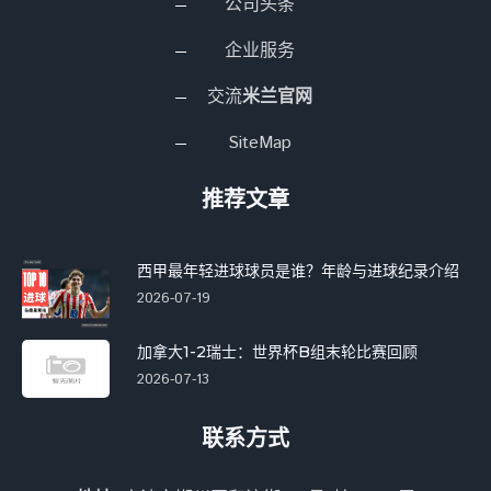
公司头条
企业服务
交流
米兰官网
SiteMap
推荐文章
西甲最年轻进球球员是谁？年龄与进球纪录介绍
2026-07-19
加拿大1-2瑞士：世界杯B组末轮比赛回顾
2026-07-13
联系方式