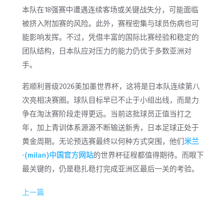
本队在18强赛中遭遇连续客场或关键战失分，可能面临
被挤入附加赛的风险。此外，赛程密集与球员伤病也可
能影响发挥。不过，凭借丰富的国际比赛经验和稳定的
团队结构，日本队应对压力的能力仍优于多数亚洲对
手。
若顺利晋级2026美加墨世界杯，这将是日本队连续第八
次亮相决赛圈。球队目标早已不止于小组出线，而是力
争在淘汰赛阶段走得更远。当前这批球员正值当打之
年，加上青训体系源源不断输送新秀，日本足球正处于
黄金周期。无论预选赛最终以何种方式突围，他们
米兰
·(milan)中国官方网站
的世界杯征程都值得期待。而眼下
最关键的，仍是稳扎稳打完成亚洲区最后一关的考验。
上一篇