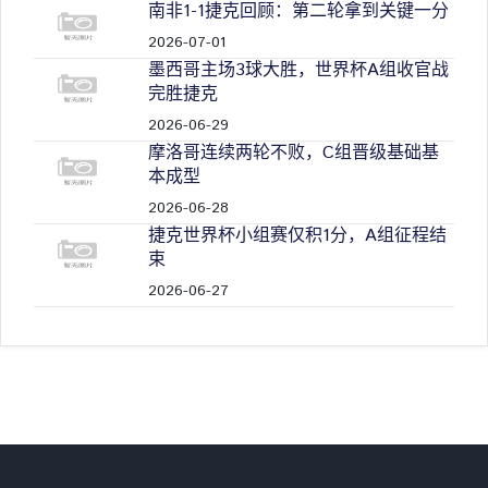
南非1-1捷克回顾：第二轮拿到关键一分
2026-07-01
墨西哥主场3球大胜，世界杯A组收官战
完胜捷克
2026-06-29
摩洛哥连续两轮不败，C组晋级基础基
本成型
2026-06-28
捷克世界杯小组赛仅积1分，A组征程结
束
2026-06-27