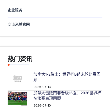
企业服务
交流
米兰官网
热门资讯
加拿大1-2瑞士：世界杯B组末轮比赛回
顾
2026-07-13
加拿大击败南非晋级16强：2026世界杯
淘汰赛表现回顾
2026-07-10