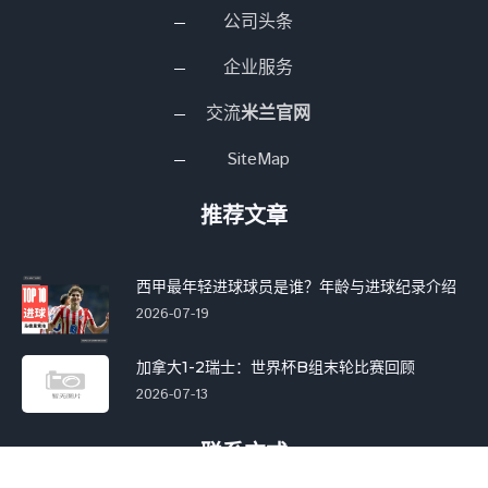
公司头条
企业服务
交流
米兰官网
SiteMap
推荐文章
西甲最年轻进球球员是谁？年龄与进球纪录介绍
2026-07-19
加拿大1-2瑞士：世界杯B组末轮比赛回顾
2026-07-13
联系方式