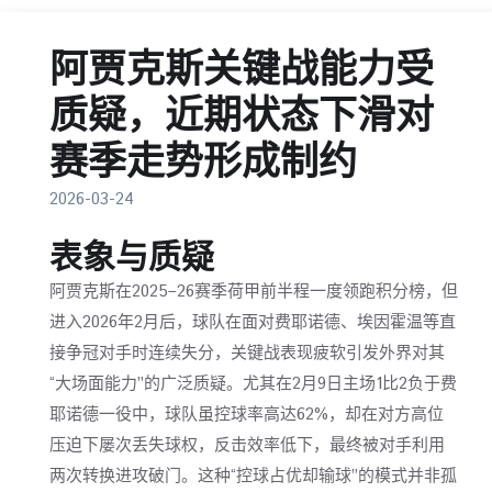
阿贾克斯关键战能力受
质疑，近期状态下滑对
赛季走势形成制约
2026-03-24
表象与质疑
阿贾克斯在2025–26赛季荷甲前半程一度领跑积分榜，但
进入2026年2月后，球队在面对费耶诺德、埃因霍温等直
接争冠对手时连续失分，关键战表现疲软引发外界对其
“大场面能力”的广泛质疑。尤其在2月9日主场1比2负于费
耶诺德一役中，球队虽控球率高达62%，却在对方高位
压迫下屡次丢失球权，反击效率低下，最终被对手利用
两次转换进攻破门。这种“控球占优却输球”的模式并非孤