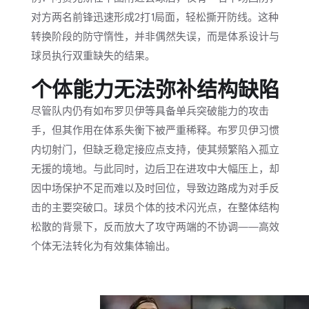
对方两名前锋迅速形成2打1局面，轻松撕开防线。这种
转换阶段的防守惰性，并非偶然失误，而是体系设计与
球员执行双重缺失的结果。
个体能力无法弥补结构缺陷
尽管队内仍有如布罗贝伊等具备单兵突破能力的攻击
手，但其作用在体系失衡下被严重稀释。布罗贝伊习惯
内切射门，但缺乏稳定接应点支持，使其频繁陷入孤立
无援的境地。与此同时，边后卫在进攻中大幅压上，却
因中场保护不足而难以及时回位，导致边路成为对手反
击的主要突破口。球员个体的技术闪光点，在整体结构
松散的背景下，反而放大了攻守两端的不协调——高效
个体无法转化为有效集体输出。