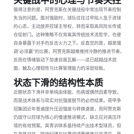
关键战中的心理与节奏失控
值得注意的是，阿贾克斯在关键战役中常出现节奏控制
失当的问题。面对强敌时，球队往往过早陷入急于进球
的心态，主动放弃控球主导权，转而采取高风险长传或
仓促射门。这种策略不仅背离其传统技术流哲学，也使
自身暴露于对手的反击火力之下。反直觉的是，越是强
调“必须赢”的比赛，阿贾克斯越难维持冷静的推进节奏，
反而在情绪驱动下加速自我瓦解——这已超越战术层
面，触及心理韧性与比赛管理能力的深层短板。
状态下滑的结构性本质
近期状态下滑并非单纯由体能、伤病或偶然因素导致，
而是战术体系与现实对抗强度脱节的必然结果。荷甲争
冠集团近年普遍提升压迫强度与转换速度，而阿贾克斯
仍固守以控球为核心的慢速推进模式，缺乏应对高压环
境的有效预案。其青训体系虽持续产出技术型球员，但