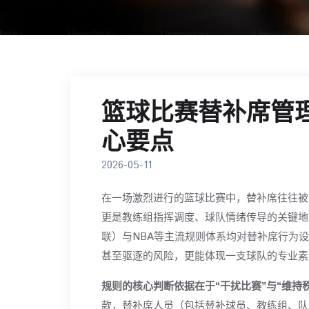
篮球比赛替补席管
心要点
2026-05-11
在一场激烈进行的篮球比赛中，替补席往往被
更是教练组指挥调度、球队情绪传导的关键地带
联）与NBA等主流规则体系均对替补席行为
甚至驱逐的风险，更能体现一支球队的专业素
规则的核心判断依据在于“干扰比赛”与“维持秩
款，替补席人员（包括替补球员、教练组、队