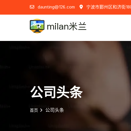
daunting@126.com
宁波市鄞州区和济街180号
公司头条
公司头条
首页