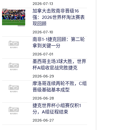
2026-07-13
加拿大击败南非晋级16
强：2026世界杯淘汰赛表
现回顾
2026-07-10
南非1-1捷克回顾：第二轮
拿到关键一分
2026-07-01
墨西哥主场3球大胜，世界
杯A组收官战完胜捷克
2026-06-29
摩洛哥连续两轮不败，C组
晋级基础基本成型
2026-06-28
捷克世界杯小组赛仅积1
分，A组征程结束
2026-06-27