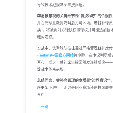
导致技术犯规甚至直接驱逐。
容易被忽视的关键细节是“替换程序”的合规性
并在死球且裁判鸣哨后方可入场。若替补球员
换”，将被判对方球队获得球权并可能追加技
程的漠视。
实战中，优秀球队往往通过严格管理替补席传
·(milan)中国官方网站
持冷静、在争议判罚后
军心。反之，替补席失控常引发连锁反应——
致战术体系崩塌。
总结而言，替补席管理的本质是“边界意识”与
序框架下进行。无论是职业赛场还是校园联赛
尊严。
上一篇