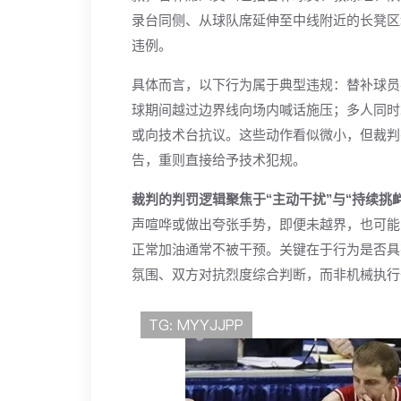
录台同侧、从球队席延伸至中线附近的长凳区
违例。
具体而言，以下行为属于典型违规：替补球员
球期间越过边界线向场内喊话施压；多人同时
或向技术台抗议。这些动作看似微小，但裁判
告，重则直接给予技术犯规。
裁判的判罚逻辑聚焦于“主动干扰”与“持续挑衅
声喧哗或做出夸张手势，即便未越界，也可能
正常加油通常不被干预。关键在于行为是否具
氛围、双方对抗烈度综合判断，而非机械执行