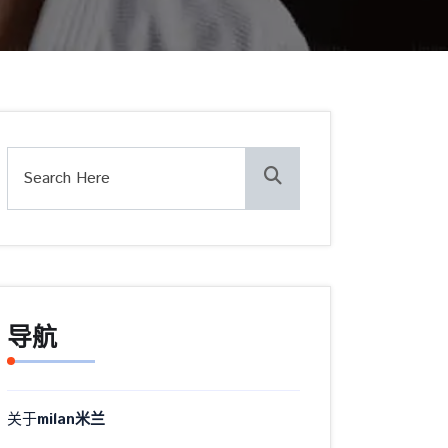
导航
关于
milan米兰