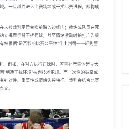
域。一旦越界进入比赛场地或干扰比赛进程，即构成
在未被裁判示意替换前踏入边线内；教练或队员在死
站立挥舞手臂干扰罚球；甚至情绪激动时拍打广告板
有权根据“是否影响比赛公平性”作出判罚——轻则警
”
。例如，在对方执行罚球时，若替补席集体起立大
因“制造干扰环境”被判技术犯规。而一次性的鼓掌或
有针对性、重复性或情绪失控特征。裁判会结合比赛
条文。