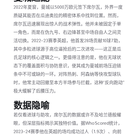
2022年夏窗，曼城以5000万欧元签下席尔瓦，外界一度
质疑其能否在瓜迪奥拉的精密体系中找到位置。然而，
席尔瓦迅速展现出惊人的战术弹性。他并未被固定于单
一角色，而是在伪九号、右边锋甚至中场自由人之间灵
活切换。2022–23赛季英超，他首发28场贡献10球7助，
其中多粒进球源于高位逼抢后的二次进攻——这正是瓜
氏足球的核心逻辑之一。更值得注意的是，他在无球状
态下的覆盖面积与协防意识，使其成为曼城前场压迫链
条中不可或缺的一环。对阵热刺、阿森纳等快攻型球队
时，他常主动回撤至本方半场参与拦截，这种“反向跑动”
极大缓解了后腰压力。
数据隐喻
若仅看进球与助攻，席尔瓦的数据或许不及哈兰德般耀
眼，但深层指标揭示其独特价值。据WhoScored统计，
2023–24赛季他在英超的场均成功过人（1.9次）、向前