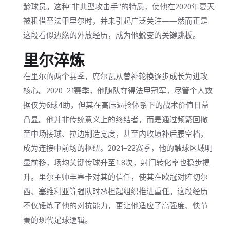
龄球员。这种“非典型攻击手”的特质，使他在2020年夏天
被租借至法甲里尔时，并未引起广泛关注——然而正是
这段看似边缘的外放经历，成为他蜕变的关键跳板。
里尔淬炼
在里尔的两个赛季，席尔瓦从替补轮换逐步成长为进攻
核心。2020–21赛季，他随队夺得法甲冠军，尽管个人数
据仅为6球4助，但其在高压逼抢体系下的战术价值日益
凸显。他并非传统意义上的终结者，而是通过频繁回撤
至中场接球、拉边制造宽度，甚至内收填补后腰空档，
成为连接中前场的枢纽。2021–22赛季，他的触球区域明
显前移，场均关键传球升至1.8次，射门转化率也稳步提
升。里尔主帅丰塞卡对其的信任，使其在欧冠对阵切尔
西、塞维利亚等强队时承担起组织推进重任。这段经历
不仅锤炼了他的对抗能力，更让他适应了高强度、快节
奏的现代足球逻辑。