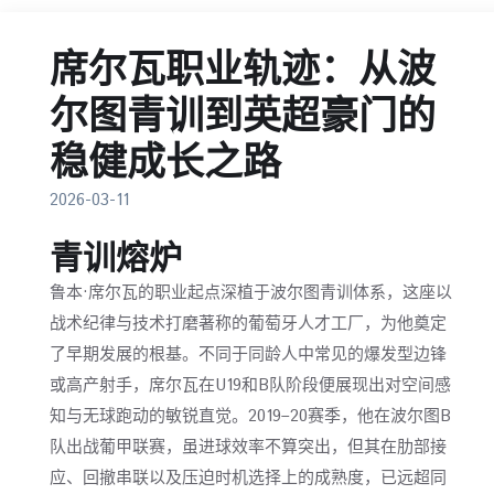
席尔瓦职业轨迹：从波
尔图青训到英超豪门的
稳健成长之路
2026-03-11
青训熔炉
鲁本·席尔瓦的职业起点深植于波尔图青训体系，这座以
战术纪律与技术打磨著称的葡萄牙人才工厂，为他奠定
了早期发展的根基。不同于同龄人中常见的爆发型边锋
或高产射手，席尔瓦在U19和B队阶段便展现出对空间感
知与无球跑动的敏锐直觉。2019–20赛季，他在波尔图B
队出战葡甲联赛，虽进球效率不算突出，但其在肋部接
应、回撤串联以及压迫时机选择上的成熟度，已远超同