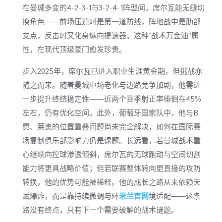
在曼城多变的4-2-3-1与3-2-4-1阵型间，席尔瓦能无缝切
换角色——前场压迫时是第一道防线，阵地战中是肋部
支点，反击时又化身纵向提速器。这种“战术万金油”属
性，在现代顶级豪门愈发珍贵。
步入2025年，席尔瓦已进入职业生涯黄金期，但挑战亦
随之而来。随着曼城中场老化与边路竞争加剧，他需进
一步提升终结稳定性——近两个赛季射正率徘徊在45%
左右，仍有优化空间。此外，葡萄牙国家队中，他与B
费、莱奥的位置重叠问题尚未完全解决，如何在国际赛
场复制俱乐部影响力仍是课题。长远看，若曼城战术重
心继续向控球渗透倾斜，席尔瓦的无球跑动与空间切割
能力将更具战略价值；但若联赛整体转向更直接的攻防
转换，他的优势可能被稀释。他的成长之路从未依赖天
赋爆炸，而是靠持续微调与环
米兰官网
境适配——这条
路没有终点，只有下一个需要破解的战术谜题。