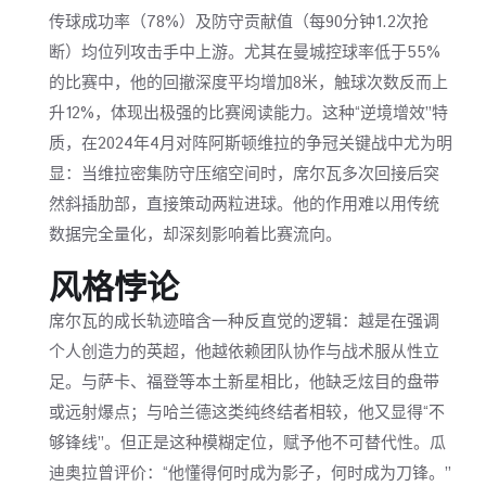
传球成功率（78%）及防守贡献值（每90分钟1.2次抢
断）均位列攻击手中上游。尤其在曼城控球率低于55%
的比赛中，他的回撤深度平均增加8米，触球次数反而上
升12%，体现出极强的比赛阅读能力。这种“逆境增效”特
质，在2024年4月对阵阿斯顿维拉的争冠关键战中尤为明
显：当维拉密集防守压缩空间时，席尔瓦多次回接后突
然斜插肋部，直接策动两粒进球。他的作用难以用传统
数据完全量化，却深刻影响着比赛流向。
风格悖论
席尔瓦的成长轨迹暗含一种反直觉的逻辑：越是在强调
个人创造力的英超，他越依赖团队协作与战术服从性立
足。与萨卡、福登等本土新星相比，他缺乏炫目的盘带
或远射爆点；与哈兰德这类纯终结者相较，他又显得“不
够锋线”。但正是这种模糊定位，赋予他不可替代性。瓜
迪奥拉曾评价：“他懂得何时成为影子，何时成为刀锋。”